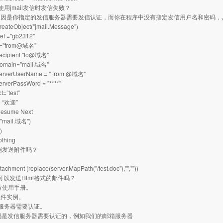
使用jmail发信时发信失败？
原因是你指定的发信服务器需要发信认证，而你在程序中没有指定发信用户名和密码，
reateObject("jmail.Message")
et ="gb2312"
m ="from@域名"
ecipient "to@域名"
Domain="mail.域名"
ServerUserName = " from @域名"
erverPassWord = "****"
t=”test”
= “欢迎”
 Resume Next
("mail.域名")
)
othing
l 能发送附件吗？
achment (replace(server.MapPath("/test.doc"),"",""))
il 可以发送Html格式的邮件吗？
看使用手册。
l组件实例。
服务器需要认证。
码是发信服务器需要认证的，例如我们的邮箱服务器