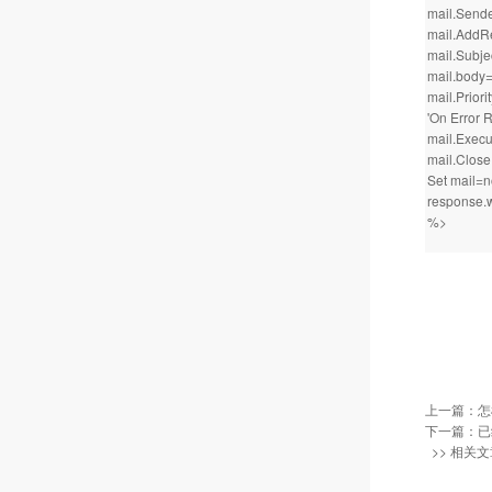
mail.Send
mail.AddRe
mail.Subj
mail.bod
mail.Priori
'On Error
mail.Execu
mail.Close
Set mail=n
response
%>
上一篇：
怎
下一篇：已
>> 相关文