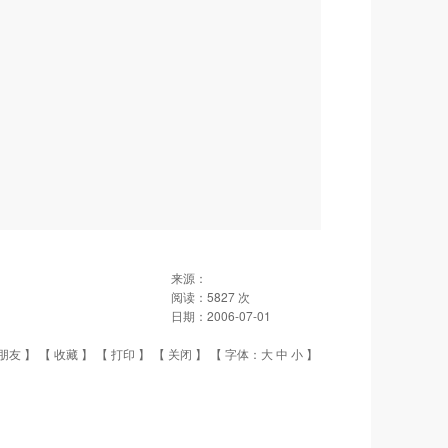
来源：
阅读：
5827
次
日期：
2006-07-01
朋友
】 【
收藏
】 【
打印
】 【
关闭
】 【 字体：
大
中
小
】