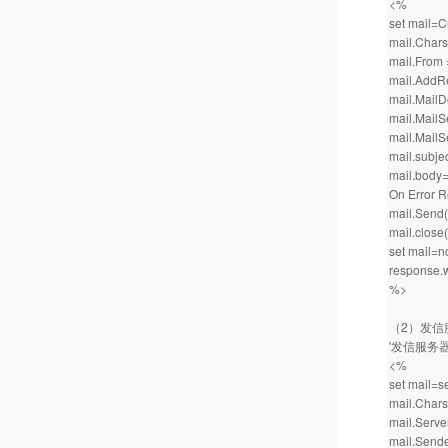
<%
set mail=C
mail.Chars
mail.From
mail.AddR
mail.Mail
mail.Mail
mail.MailS
mail.subje
mail.body=
On Error 
mail.Send(
mail.close(
set mail=n
response
%>
（2）发信
'发信服务
<%
set mail=s
mail.Char
mail.Serv
mail.Send