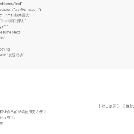
erName="test"
cipient("test@sina.com")
ect ="jmail邮件测试"
y="jmail邮件测试."
ty="1"
 Resume Next
te()
othing
.write "发送成功"
【 双击滚屏 】 【
推荐
样让自己的邮箱使用更方便？
经没有了。
章