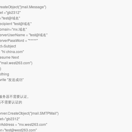
reateObject("jmail.Message")
et ="gb2312"
 ="test@域名"
ecipient "test@域名"
Domain="mx.域名"
ServerUserName = "test@域名"
erverPassWord = "*****"
ct=Subject
 "hi china.com"
Resume Next
"mail.west263.com")
)
othing
.write "发送成功"
服务器不需要认证。
器不需要认证的
erver.CreateObject("jmail.SMTPMail")
set="gb2312"
erAddress = "mx.west263.com"
er="test@west263.com"