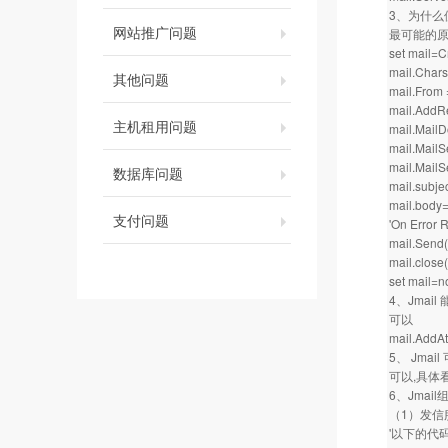
3、为什么
网站推广问题
最可能的
set mail=C
mail.Chars
其他问题
mail.Fro
mail.AddR
主机租用问题
mail.Mail
mail.Mail
mail.MailS
数据库问题
mail.subjec
mail.body
支付问题
'On Error
mail.Send
mail.close(
set mail=n
4、Jmai
可以
mail.AddAtt
5、 Jma
可以,具体
6、Jmai
（1）发信
'以下的代