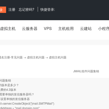
注册
忘记密码?
快捷登录:
虚拟主机
云服务器
VPS
主机租用
云建站
小程
域名注册-常见问题
→
虚拟主机问题
→ 虚拟主机问题
JMAIL组件问题集锦
l 问题集锦
L的版本是多少？
免费的4.3版本
IL 需要单独的发信服务器吗？
 需要设置单独的发信服务器
=server.CreateObject("jmail.SMTPMail")
rAddress = "mail.domain.com"