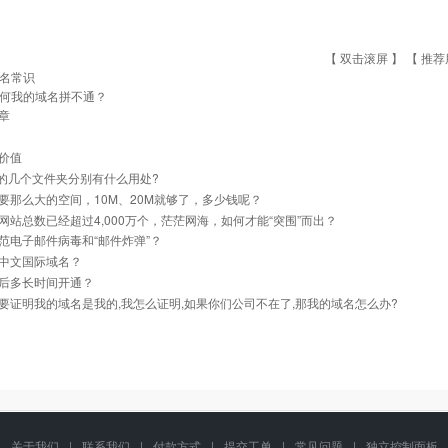
【 双击滚屏 】 【
推荐
名常识
何我的域名拼不通？
章
价值
里的几个文件夹分别有什么用处?
要那么大的空间，10M、20M就够了，多少钱呢？
网站总数已经超过4,000万个，茫茫网海，如何才能“突围”而出？
范电子邮件病毒和“邮件炸弹”？
中文国际域名？
后多长时间开通？
要证明我的域名是我的,我怎么证明,如果你们公司不在了,那我的域名怎么办?
关于我们
|
联系我们
|
付款方式
|
提交工单
|
常见问题
|
独立控制面板