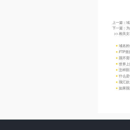
上一篇：
域
下一篇：
为
>> 相关文
域名的
FTP
我不需
世界上
怎样防
什么是
我汇款
如果我