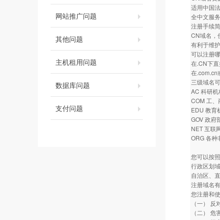
适用中国
网站推广问题
全中文服
注册手续
CN域名，
其他问题
有利于维
可以注册
主机租用问题
在.CN下
在.com.c
三级域名可
数据库问题
AC 科研机
COM 工
支付问题
EDU 教育
GOV 政府
NET 互联
ORG 各
您可以按
行政区划域
自治区、直
注册域名
您注册和
（一） 反
（二） 危