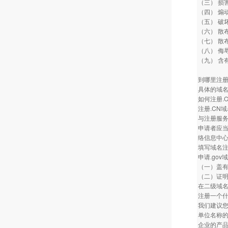
（三） 损
（四） 煽
（五） 破
（六） 散
（七） 散
（八） 侮
（九） 含
到哪里注
具体的域
如何注册.
注册.CN
与注册服
申请者应
络信息中
填写域名
申请.go
（一）盖
（二）证
在二级域名
注册一个
我们建议
单位名称
企业的产