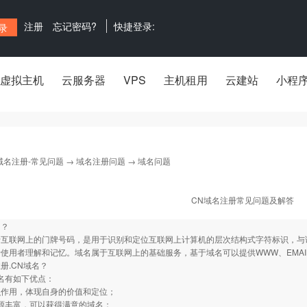
注册
忘记密码?
快捷登录:
虚拟主机
云服务器
VPS
主机租用
云建站
小程
域名注册-常见问题
→
域名注册问题
→ 域名问题
CN域名注册常见问题及解答
名？
互联网上的门牌号码，是用于识别和定位互联网上计算机的层次结构式字符标识，与该
使用者理解和记忆。域名属于互联网上的基础服务，基于域名可以提供WWW、EMAIL
册.CN域名？
名有如下优点：
识作用，体现自身的价值和定位；
源丰富，可以获得满意的域名；