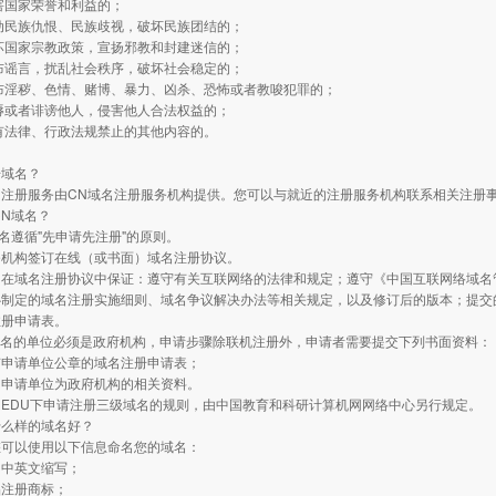
害国家荣誉和利益的；
动民族仇恨、民族歧视，破坏民族团结的；
坏国家宗教政策，宣扬邪教和封建迷信的；
布谣言，扰乱社会秩序，破坏社会稳定的；
布淫秽、色情、赌博、暴力、凶杀、恐怖或者教唆犯罪的；
辱或者诽谤他人，侵害他人合法权益的；
有法律、行政法规禁止的其他内容的。
册域名？
名注册服务由CN域名注册服务机构提供。您可以与就近的注册服务机构联系相关注册
CN域名？
域名遵循"先申请先注册"的原则。
务机构签订在线（或书面）域名注册协议。
当在域名注册协议中保证：遵守有关互联网络的法律和规定；遵守《中国互联网络域名
心制定的域名注册实施细则、域名争议解决办法等相关规定，以及修订后的版本；提交
注册申请表。
v域名的单位必须是政府机构，申请步骤除联机注册外，申请者需要提交下列书面资料：
有申请单位公章的域名注册申请表；
明申请单位为政府机构的相关资料。
EDU下申请注册三级域名的规则，由中国教育和科研计算机网网络中心另行规定。
什么样的域名好？
您可以使用以下信息命名您的域名：
的中英文缩写；
品注册商标；