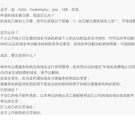
语；
字，如：hello，howareyou，yes，168，等等。
望申请的域名被注册，我该怎么办？
的域名已被别人注册，您可以采取以下措施：1）在已被注册的域名上加"-"、字母或
争议怎么办？
或个人认为他人已注册的域名与该机构或个人的合法权益发生冲突的，均可以向争议解
NNIC认证的域名争议解决机构联系争议事宜，目前的争议解决机构有两家：中国国
完成后，要注意些什么？
；
要每年向注册服务机构交纳域名运行管理费用；按管理办法的规定"年域名续费截止日
5日仍未完成续费的域名，将予以删除。
信息发生变化，应当及时通知域名注册服务机构加以变更；
注册服务机构提供给您的用于更改信息的密码和用于转移注册服务机构的密码。
自己的域名？
属于自己的电子邮件系统，让本单位的每位员工都能够用自己公司的域名地址收发邮件
本单位的主页；
上打上自己的主页地址；
的名片上印刷您的主页地址。