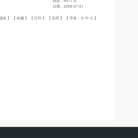
阅读：
6911
次
日期：
2006-07-01
朋友
】 【
收藏
】 【
打印
】 【
关闭
】 【 字体：
大
中
小
】