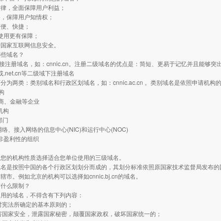
法律，全面保障用户利益；
务，保障用户知情权；
简便、快捷；
使用更有保障；
护国家互联网信息安全。
哪些域名？
直接注册域名，如：cnnic.cn。注册二级域名的优点是：简短、更易于记忆并且能够
n或.net.cn等二级域下注册域名
分为两类：类别域名和行政区划域名，如：cnnic.ac.cn 。类别域名是依照申请机
构
、商、金融等企业
机构
部门
网络、接入网络的信息中心(NIC)和运行中心(NOC)
种非盈利性的组织
照您的机构性质选择适合您单位使用的三级域名。
名是按照中国的各个行政区划划分而成的，其划分标准依照原国家技术监督局发布的国
辖市。例如北京的机构可以选择如cnnic.bj.cn的域名。
有什么限制？
使用的域名，不得含有下列内容：
对宪法所确定的基本原则的；
害国家安全，泄露国家秘密，颠覆国家政权，破坏国家统一的；