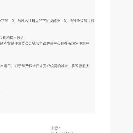
数字等；2）与域名注册人私下协调解决；3）通过争议解决程
决机构提出投诉。
际经济贸易仲裁委员会域名争议解决中心和香港国际仲裁中
同申请日。对于续费截止日未完成续费的域名，将暂停服务。
；
来源：