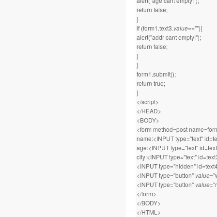
alert("age cant empty!");
return false;
}
if (form1.text3.
value
==""){
alert("addr cant empty!");
return false;
}
}
form1.submit();
return true;
}
</script>
</HEAD>
<BODY>
<form method=post name=for
name:<INPUT type="text" id=t
age:<INPUT type="text" id=te
city:<INPUT type="text" id=te
<INPUT type="hidden" id=text
<INPUT type="button"
value
="
<INPUT type="button"
value
="
</form>
</BODY>
</HTML>