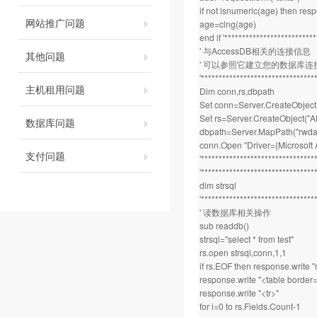
if not isnumeric(age) then re
网站推广问题
age=clng(age)
end if '*************************
' 与AccessDB相关的连接信息
其他问题
' 可以参照它建立您的数据库连
'********************************
主机租用问题
Dim conn,rs,dbpath
Set conn=Server.CreateObjec
Set rs=Server.CreateObject(
数据库问题
dbpath=Server.MapPath("rwda
conn.Open "Driver={Microsoft
支付问题
'********************************
'********************************
dim strsql
'********************************
' 读数据库相关操作
sub readdb()
strsql="select * from test"
rs.open strsql,conn,1,1
if rs.EOF then response.write "n
response.write "<table border
response.write "<tr>"
for i=0 to rs.Fields.Count-1