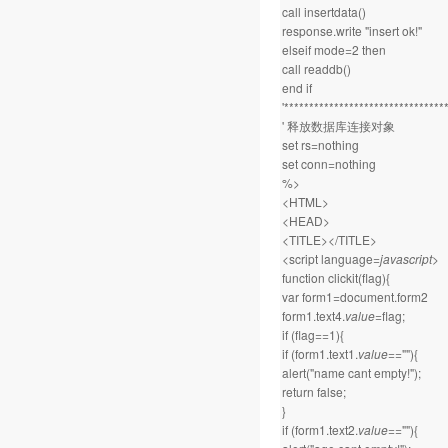
call insertdata()
response.write "insert ok!"
elseif mode=2 then
call readdb()
end if
'********************************
' 释放数据库连接对象
set rs=nothing
set conn=nothing
%>
<HTML>
<HEAD>
<TITLE></TITLE>
<script language=
javascript
>
function clickit(flag){
var form1=document.form2
form1.text4.
value
=flag;
if (flag==1){
if (form1.text1.
value
==""){
alert("name cant empty!");
return false;
}
if (form1.text2.
value
==""){