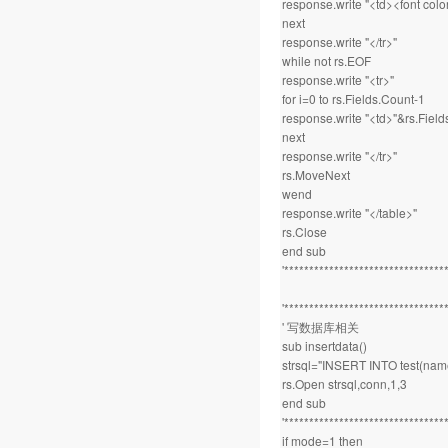
response.write "<td><font colo
next
response.write "</tr>"
while not rs.EOF
response.write "<tr>"
for i=0 to rs.Fields.Count-1
response.write "<td>"&rs.Fields
next
response.write "</tr>"
rs.MoveNext
wend
response.write "</table>"
rs.Close
end sub
'********************************
'********************************
' 写数据库相关
sub insertdata()
strsql="INSERT INTO test(nam
rs.Open strsql,conn,1,3
end sub
'********************************
if mode=1 then