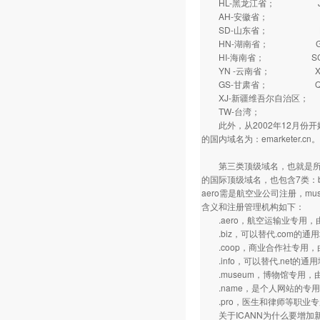
HL-黑龙江省； J
AH-安徽省； FJ
SD-山东省； HA
HN-湖南省； GD
HI-海南省； SC
YN -云南省； XZ
GS-甘肃省； QH
XJ-新疆维吾尔自治区；
TW-台湾； HK
此外，从2002年12月份开始
的国内域名为：emarketer.cn。
第三类顶级域名，也就是所谓的“
的国际顶级域名，也包含7类：biz,
aero需是航空业公司注册，m
含义和注册管理机构如下：
.aero，航空运输业专用，
.biz，可以替代.com的通用
.coop，商业合作社专用，
.info，可以替代.net的通
.museum，博物馆专用，
.name，是个人网站的专用域名
.pro，医生和律师等职业专用
关于ICANN为什么要增加