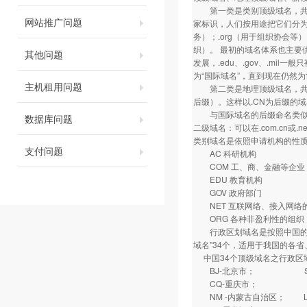
第一类是类别顶级域名，共有7
网站推广问题
家标识，人们按用途把它们分为
务）；.org（用于组织协会等）
织）。 最初的域名体系也主要供
其他问题
发展，.edu、.gov、.mil
为“国际域名”，直到现在仍然
主机租用问题
第二类是地理顶级域名，共有2
后缀）。这样以.CN为后缀的域
与国际域名的后缀命名类似，
数据库问题
二级域名：可以在.com.cn
类别域名是依照申请机构的性
支付问题
AC 科研机构
COM 工、商、金融等企业
EDU 教育机构
GOV 政府部门
NET 互联网络、接入网络的信
ORG 各种非盈利性的组织
行政区划域名是按照中国的各
域名"34个，适用于我国的各省、
中国34个顶级域名之行政区
BJ-北京市； SH
CQ-重庆市； HE
NM -内蒙古自治区； 