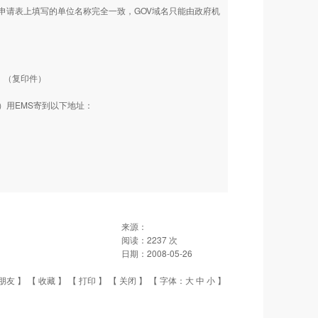
请表上填写的单位名称完全一致，GOV域名只能由政府机
）（复印件）
）用EMS寄到以下地址：
来源：
阅读：
2237
次
日期：
2008-05-26
朋友
】 【
收藏
】 【
打印
】 【
关闭
】 【 字体：
大
中
小
】