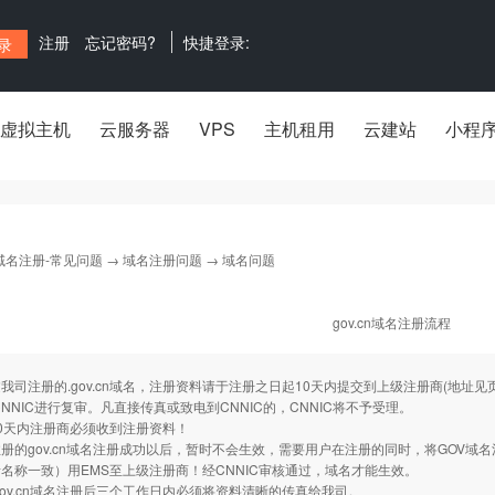
注册
忘记密码?
快捷登录:
虚拟主机
云服务器
VPS
主机租用
云建站
小程
域名注册-常见问题
→
域名注册问题
→ 域名问题
gov.cn域名注册流程
注册的.gov.cn域名，注册资料请于注册之日起10天内提交到上级注册商(地址
，CNNIC进行复审。凡直接传真或致电到CNNIC的，CNNIC将不予受理。
0天内注册商必须收到注册资料！
gov.cn域名注册成功以后，暂时不会生效，需要用户在注册的同时，将GOV域
名称一致）用EMS至上级注册商！经CNNIC审核通过，域名才能生效。
gov.cn域名注册后三个工作日内必须将资料清晰的传真给我司。