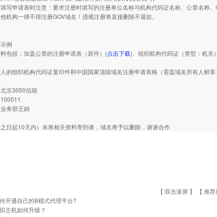
写申请表时注意：要求注册时填写的注册单位名称与机构代码证名称、公章名称、申
他机构一律不得注册GOV域名！违规注册将直接删除不退款。
写示例
包括：加盖公章的注册申请表（原件）(
点击下载
)、组织机构代码证（类型：机关
有人的组织机构代码证复印件和中国国家顶级域名注册申请表格（需盖域名所有人鲜章
北京3050信箱
00011
：业务部王娟
之日起10天内）未将相关资料寄到者，域名将予以删除，谢谢合作
【 双击滚屏 】 【
推荐
何开通自己的B模式代理平台?
拟主机如何升级？