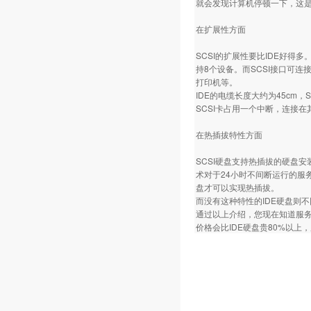
就会发现计算机停顿一下，这是
在扩展性方面
SCSI的扩展性要比IDE好得
持8个设备。而SCSI接口可连
打印机等。
IDE的电缆长度大约为45cm，
SCSI卡占用一个中断，连接
在热插拔特性方面
SCSI硬盘支持热插拔的硬盘
术对于24小时不间断运行的服
盘才可以实现热插拔。
而没有这种特性的IDE硬盘则
通过以上介绍，您现在知道服务器
价格会比IDE硬盘贵80%以上